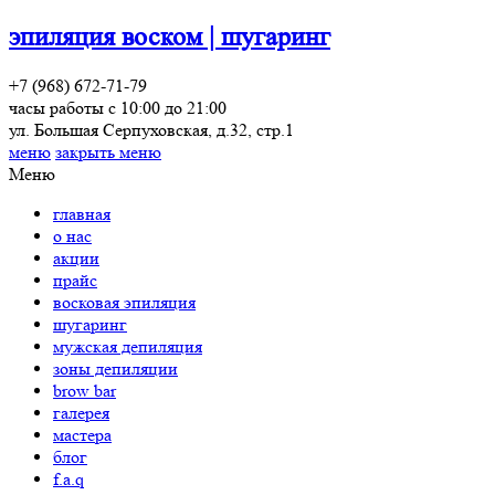
эпиляция воском | шугаринг
+7 (968) 672-71-79
часы работы с 10:00 до 21:00
ул. Большая Серпуховская, д.32, стр.1
меню
закрыть меню
Меню
главная
о нас
акции
прайс
восковая эпиляция
шугаринг
мужская депиляция
зоны депиляции
brow bar
галерея
мастера
блог
f.a.q