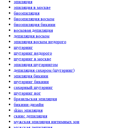
эпиляция
эпиляция в москве
биоэпиляция
биоэпиляция воском
биоэпиляция бикини
восковая депиляция
депиляция воском
эпиляция воском недорого
шугаринг
шугаринг недорого
шугаринг в москве
эпиляция шугарингом
депиляция сахаром (шугаринг)
эпиляция бикини
шугаринг бикини
сахарный шугаринг
шугаринг ног
бразильская эпиляция
бикини-дизайн
skins эпиляция
cкинс депиляция
мужская эпиляция интимных зон
мужская депиляция