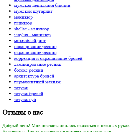
мужская депиляция бикини
мужской шугаринг
маникюр
педикюр
shellac - маникюр
vinylux - маникюр
микроблейдинг
наращивание ресниц
окрашивание ресниц
коррекция и окрашивание бровей
ламинирование ресниц
ботокс ресниц
архитектура бровей
перманентный макияж
татуаж
татуаж бровей
татуаж губ
Отзывы
о нас
Добрый день! Мне посчастливилось оказаться в нежных руках
Екатерины. Таких мастеров не встречала ни разу: все