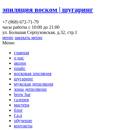
эпиляция воском | шугаринг
+7 (968) 672-71-79
часы работы с 10:00 до 21:00
ул. Большая Серпуховская, д.32, стр.1
меню
закрыть меню
Меню
главная
о нас
акции
прайс
восковая эпиляция
шугаринг
мужская депиляция
зоны депиляции
brow bar
галерея
мастера
блог
f.a.q
обучение
контакты