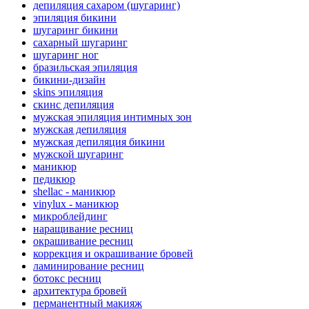
депиляция сахаром (шугаринг)
эпиляция бикини
шугаринг бикини
сахарный шугаринг
шугаринг ног
бразильская эпиляция
бикини-дизайн
skins эпиляция
cкинс депиляция
мужская эпиляция интимных зон
мужская депиляция
мужская депиляция бикини
мужской шугаринг
маникюр
педикюр
shellac - маникюр
vinylux - маникюр
микроблейдинг
наращивание ресниц
окрашивание ресниц
коррекция и окрашивание бровей
ламинирование ресниц
ботокс ресниц
архитектура бровей
перманентный макияж