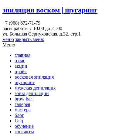
эпиляция воском | шугаринг
+7 (968) 672-71-79
часы работы с 10:00 до 21:00
ул. Большая Серпуховская, д.32, стр.1
меню
закрыть меню
Меню
главная
о нас
акции
прайс
восковая эпиляция
шугаринг
мужская депиляция
зоны депиляции
brow bar
галерея
мастера
блог
f.a.q
обучение
контакты