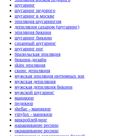
шугаринг
шугаринг недорого
шугаринг в москве
эпиляция шугарингом
депиляция сахаром (шугаринг)
эпиляция бикини
шугаринг бикини
сахарный шугаринг
шугаринг ног
бразильская эпиляция
бикини-дизайн
skins эпиляция
cкинс депиляция
мужская эпиляция интимных зон
мужская депиляция
мужская депиляция бикини
мужской шугаринг
маникюр
педикюр
shellac - маникюр
vinylux - маникюр
микроблейдинг
наращивание ресниц
окрашивание ресниц