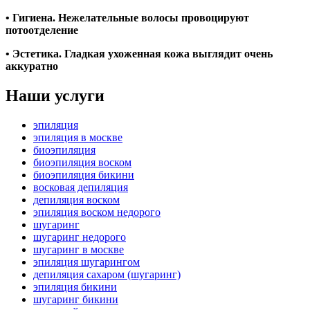
• Гигиена. Нежелательные волосы провоцируют
потоотделение
• Эстетика. Гладкая ухоженная кожа выглядит очень
аккуратно
Наши
услуги
эпиляция
эпиляция в москве
биоэпиляция
биоэпиляция воском
биоэпиляция бикини
восковая депиляция
депиляция воском
эпиляция воском недорого
шугаринг
шугаринг недорого
шугаринг в москве
эпиляция шугарингом
депиляция сахаром (шугаринг)
эпиляция бикини
шугаринг бикини