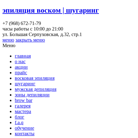
эпиляция воском | шугаринг
+7 (968) 672-71-79
часы работы с 10:00 до 21:00
ул. Большая Серпуховская, д.32, стр.1
меню
закрыть меню
Меню
главная
о нас
акции
прайс
восковая эпиляция
шугаринг
мужская депиляция
зоны депиляции
brow bar
галерея
мастера
блог
f.a.q
обучение
контакты