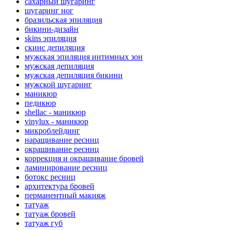
сахарный шугаринг
шугаринг ног
бразильская эпиляция
бикини-дизайн
skins эпиляция
cкинс депиляция
мужская эпиляция интимных зон
мужская депиляция
мужская депиляция бикини
мужской шугаринг
маникюр
педикюр
shellac - маникюр
vinylux - маникюр
микроблейдинг
наращивание ресниц
окрашивание ресниц
коррекция и окрашивание бровей
ламинирование ресниц
ботокс ресниц
архитектура бровей
перманентный макияж
татуаж
татуаж бровей
татуаж губ