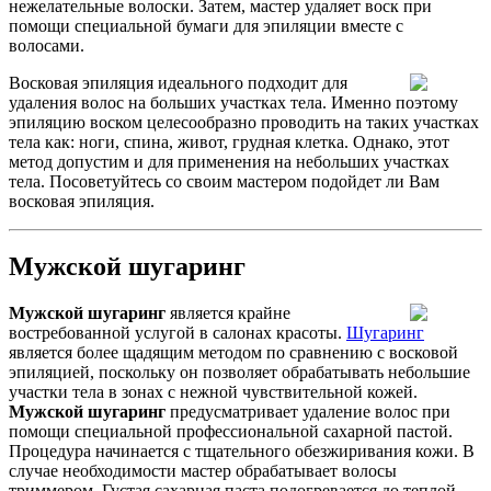
нежелательные волоски. Затем, мастер удаляет воск при
помощи специальной бумаги для эпиляции вместе с
волосами.
Восковая эпиляция идеального подходит для
удаления волос на больших участках тела. Именно поэтому
эпиляцию воском целесообразно проводить на таких участках
тела как: ноги, спина, живот, грудная клетка. Однако, этот
метод допустим и для применения на небольших участках
тела. Посоветуйтесь со своим мастером подойдет ли Вам
восковая эпиляция.
Мужской шугаринг
Мужской шугаринг
является крайне
востребованной услугой в салонах красоты.
Шугаринг
является более щадящим методом по сравнению с восковой
эпиляцией, поскольку он позволяет обрабатывать небольшие
участки тела в зонах с нежной чувствительной кожей.
Мужской шугаринг
предусматривает удаление волос при
помощи специальной профессиональной сахарной пастой.
Процедура начинается с тщательного обезжиривания кожи. В
случае необходимости мастер обрабатывает волосы
триммером. Густая сахарная паста подогревается до теплой