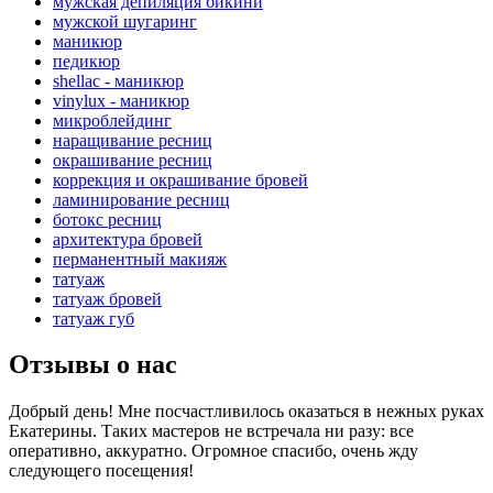
мужская депиляция бикини
мужской шугаринг
маникюр
педикюр
shellac - маникюр
vinylux - маникюр
микроблейдинг
наращивание ресниц
окрашивание ресниц
коррекция и окрашивание бровей
ламинирование ресниц
ботокс ресниц
архитектура бровей
перманентный макияж
татуаж
татуаж бровей
татуаж губ
Отзывы
о нас
Добрый день! Мне посчастливилось оказаться в нежных руках
Екатерины. Таких мастеров не встречала ни разу: все
оперативно, аккуратно. Огромное спасибо, очень жду
следующего посещения!