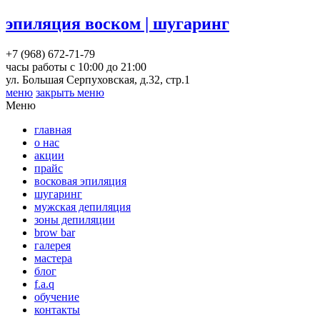
эпиляция воском | шугаринг
+7 (968) 672-71-79
часы работы с 10:00 до 21:00
ул. Большая Серпуховская, д.32, стр.1
меню
закрыть меню
Меню
главная
о нас
акции
прайс
восковая эпиляция
шугаринг
мужская депиляция
зоны депиляции
brow bar
галерея
мастера
блог
f.a.q
обучение
контакты