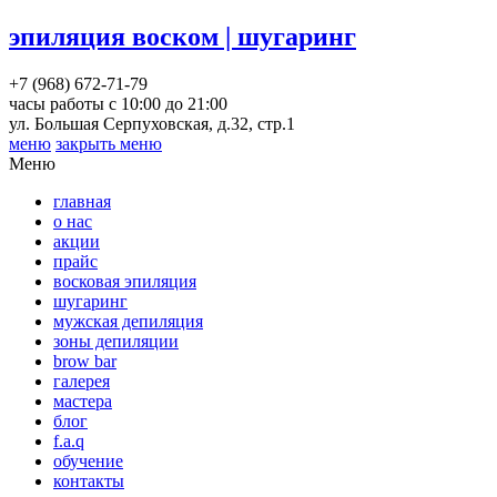
эпиляция воском | шугаринг
+7 (968) 672-71-79
часы работы с 10:00 до 21:00
ул. Большая Серпуховская, д.32, стр.1
меню
закрыть меню
Меню
главная
о нас
акции
прайс
восковая эпиляция
шугаринг
мужская депиляция
зоны депиляции
brow bar
галерея
мастера
блог
f.a.q
обучение
контакты