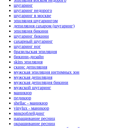
эпиляция воском недорого
шугаринг
шугаринг недорого
шугаринг в москве
эпиляция шугарингом
депиляция сахаром (шугаринг)
эпиляция бикини
шугаринг бикини
сахарный шугаринг
шугаринг ног
бразильская эпиляция
бикини-дизайн
skins эпиляция
cкинс депиляция
мужская эпиляция интимных зон
мужская депиляция
мужская депиляция бикини
мужской шугаринг
маникюр
педикюр
shellac - маникюр
vinylux - маникюр
микроблейдинг
наращивание ресниц
окрашивание ресниц