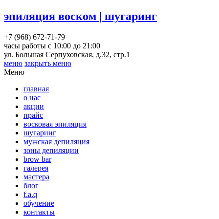
эпиляция воском | шугаринг
+7 (968) 672-71-79
часы работы с 10:00 до 21:00
ул. Большая Серпуховская, д.32, стр.1
меню
закрыть меню
Меню
главная
о нас
акции
прайс
восковая эпиляция
шугаринг
мужская депиляция
зоны депиляции
brow bar
галерея
мастера
блог
f.a.q
обучение
контакты