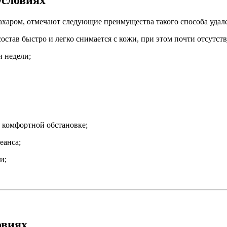
условиях
харом, отмечают следующие преимущества такого способа удале
состав быстро и легко снимается с кожи, при этом почти отсутс
и недели;
 комфортной обстановке;
еанса;
и;
овиях