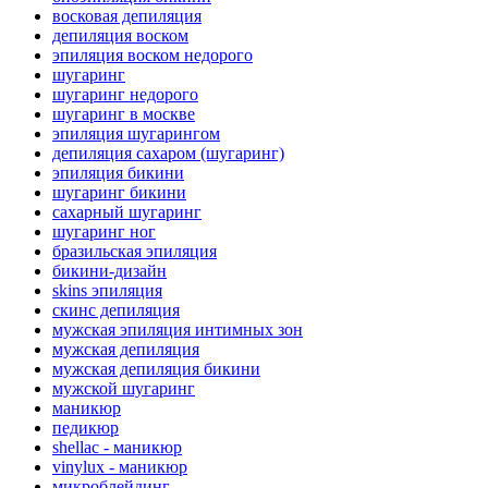
восковая депиляция
депиляция воском
эпиляция воском недорого
шугаринг
шугаринг недорого
шугаринг в москве
эпиляция шугарингом
депиляция сахаром (шугаринг)
эпиляция бикини
шугаринг бикини
сахарный шугаринг
шугаринг ног
бразильская эпиляция
бикини-дизайн
skins эпиляция
cкинс депиляция
мужская эпиляция интимных зон
мужская депиляция
мужская депиляция бикини
мужской шугаринг
маникюр
педикюр
shellac - маникюр
vinylux - маникюр
микроблейдинг